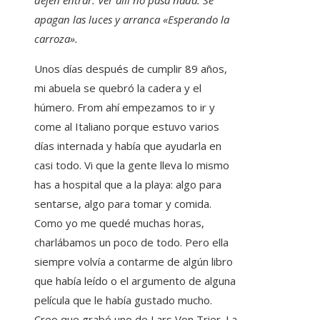
dejen entrar. Ver allí no pasa nada. Se
apagan las luces y arranca «Esperando la
carroza».
Unos días después de cumplir 89 años,
mi abuela se quebró la cadera y el
húmero. From ahí empezamos to ir y
come al Italiano porque estuvo varios
días internada y había que ayudarla en
casi todo. Vi que la gente lleva lo mismo
has a hospital que a la playa: algo para
sentarse, algo para tomar y comida.
Como yo me quedé muchas horas,
charlábamos un poco de todo. Pero ella
siempre volvía a contarme de algún libro
que había leído o el argumento de alguna
película que le había gustado mucho.
Creo que grabó uno de Lars Von Trier. La