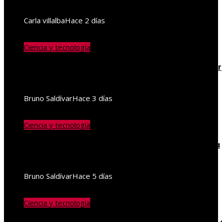
cambiado la astronomía
Carla villalba
Hace 2 días
Ciencia y tecnología
Microbiota intestinal: un aliado para el bienestar
integral
Bruno Saldívar
Hace 3 días
Ciencia y tecnología
Las misiones espaciales más significativas en la
historia de la exploración humana
Bruno Saldívar
Hace 5 días
Ciencia y tecnología