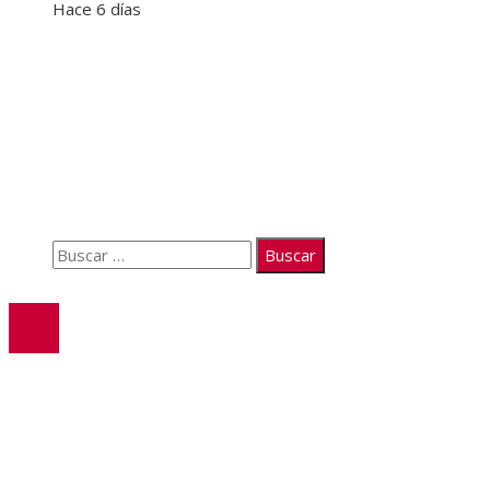
Hace 6 días
Información
Quiénes somos
Políticas de Privacidad
Contacto
Buscar:
© 2026. Todos los derechos reservados.