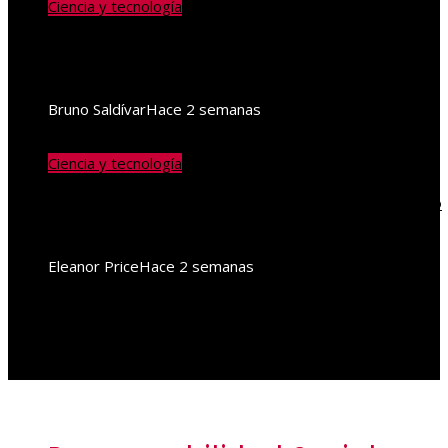
Ciencia y tecnología
La obesidad y su clasificación según la
Organización Mundial de la Salud
Bruno Saldívar
Hace 2 semanas
Ciencia y tecnología
Comer saludable: estrategias para un equilibrio
nutricional efectivo
Eleanor Price
Hace 2 semanas