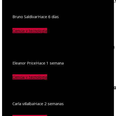
Cómo aprovechar los beneficios de la vitamina
en la dieta diaria
Bruno Saldívar
Hace 6 días
Ciencia y tecnología
Por qué las pruebas de conocimiento cero son
esenciales para la protección de la información
empresarial
Eleanor Price
Hace 1 semana
Ciencia y tecnología
Macronutrientes: balance ideal entre carbohidra
proteínas y grasas
Carla villalba
Hace 2 semanas