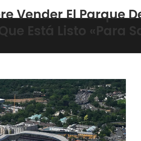
re Vender El Parque D
 Que Está Listo «para S