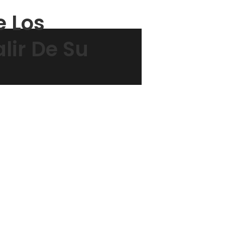
e Los
alir De Su