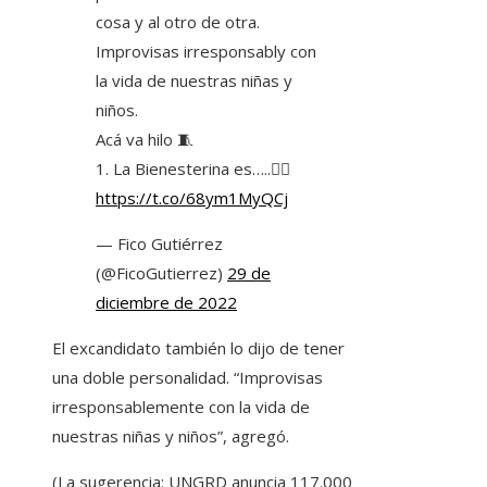
cosa y al otro de otra.
Improvisas irresponsably con
la vida de nuestras niñas y
niños.
Acá va hilo 🧵
1. La Bienesterina es…..👇🏻
https://t.co/68ym1MyQCj
— Fico Gutiérrez
(@FicoGutierrez)
29 de
diciembre de 2022
El excandidato también lo dijo de tener
una doble personalidad. “Improvisas
irresponsablemente con la vida de
nuestras niñas y niños”, agregó.
(La sugerencia: UNGRD anuncia 117.000