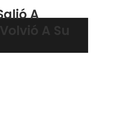
alió A
Volvió A Su