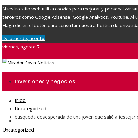
Nuestro sitio web utiliza cookies para mejorar y personalizar su
terceros como Google Adsense, Google Analytics, Youtube. Al uti
Haga clic en el botón para consultar nuestra Política de privacid
De acuerdo, acepto.
viernes, agosto 7
Inversiones y negocios
Inicio
Ciencia y tecnología
Uncategorized
búsqueda desesperada de una joven que salió a festejar e
Responsabilidad social
Uncategorized