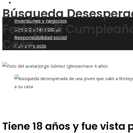
Cultura y ocio
Búsqueda Desesperad
Inversiones y negocios
Festejar El Cumpleañ
Ciencia y tecnología
Responsabilidad social
Casa
Cultura y ocio
Jorge Gómez Iglesias
Hace 4 años
Tiene 18 años y fue vista p