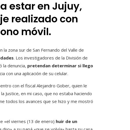
a estar en Jujuy,
je realizado con
fono móvil.
n la zona sur de San Fernando del Valle de
idades
. Los investigadores de la División de
ó la denuncia,
pretendan determinar si llego
a con una aplicación de su celular.
ntro con el fiscal Alejandro Gober, quien le
 la Justice, en mi caso, que no estaba haciendo
rme todos los avances que se hizo y me mostró
te «el viernes (13 de enero)
huir de un
 dijo» a su papá «que se volvía» hasta su casa,