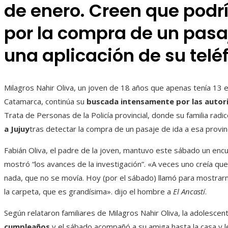
de enero. Creen que podrí
por la compra de un pasa
una aplicación de su telé
Milagros Nahir Oliva, un joven de 18 años que apenas tenía 13 e
Catamarca, continúa su
buscada intensamente por las autor
Trata de Personas de la Policía provincial, donde su familia radic
a Jujuy
tras detectar la compra de un pasaje de ida a esa provinci
Fabián Oliva, el padre de la joven, mantuvo este sábado un encue
mostró “los avances de la investigación”. «A veces uno creía que
nada, que no se movía. Hoy (por el sábado) llamó para mostra
la carpeta, que es grandísima». dijo el hombre a
El Ancastí
.
Según relataron familiares de Milagros Nahir Oliva, la adolescen
cumpleaños
y el sábado acompañó a su amiga hasta la casa y le