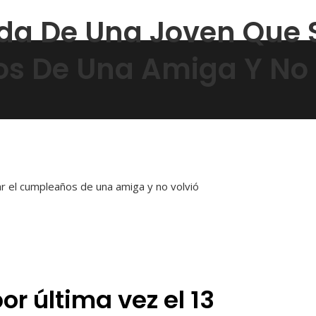
a De Una Joven Que S
os De Una Amiga Y No 
or última vez el 13