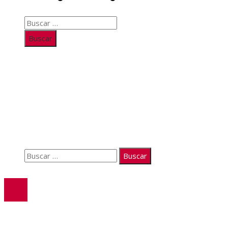
Buscar:
Información
Quiénes somos
Políticas de Privacidad
Contacto
Buscar:
© 2026. Todos los derechos reservados.