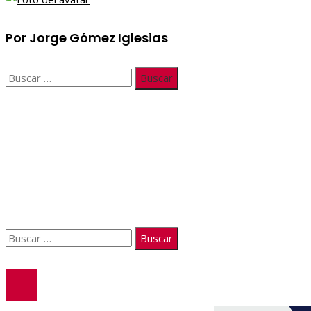
Por Jorge Gómez Iglesias
Buscar:
Información
Quiénes somos
Políticas de Privacidad
Contacto
Buscar:
© 2026. Todos los derechos reservados.