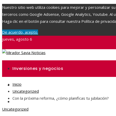
Nuestro sitio web utiliza cookies para mejorar y personalizar su
terceros como Google Adsense, Google Analytics, Youtube. Al uti
Haga clic en el botón para consultar nuestra Política de privacid
De acuerdo, acepto.
jueves, agosto 6
Inversiones y negocios
Inicio
Ciencia y tecnología
Uncategorized
Con la próxima reforma, ¿cómo planificas tu jubilación?
Responsabilidad social
Uncategorized