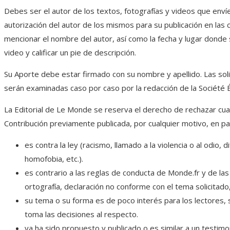
Debes ser el autor de los textos, fotografías y videos que envíe
autorización del autor de los mismos para su publicación en las
mencionar el nombre del autor, así como la fecha y lugar dond
video y calificar un pie de descripción.
Su Aporte debe estar firmado con su nombre y apellido. Las sol
serán examinadas caso por caso por la redacción de la Société 
La Editorial de Le Monde se reserva el derecho de rechazar cualq
Contribución previamente publicada, por cualquier motivo, en part
es contra la ley (racismo, llamado a la violencia o al odio, 
homofobia, etc.).
es contrario a las reglas de conducta de Monde.fr y de la
ortografía, declaración no conforme con el tema solicitado,
su tema o su forma es de poco interés para los lectores, s
toma las decisiones al respecto.
ya ha sido propuesto y publicado o es similar a un testim