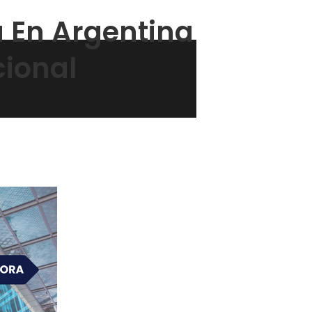
 En Argentina
cional