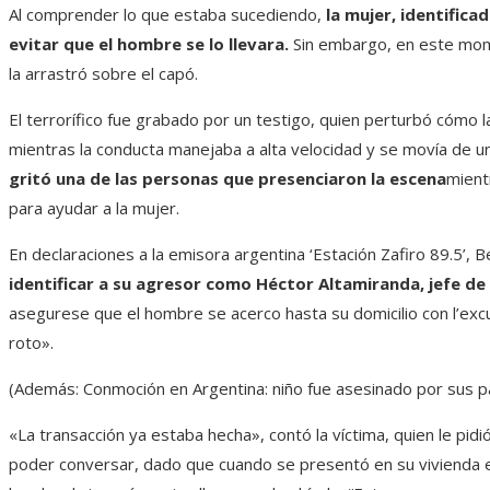
Al comprender lo que estaba sucediendo,
la mujer, identifica
evitar que el hombre se lo llevara.
Sin embargo, en este momen
la arrastró sobre el capó.
El terrorífico fue grabado por un testigo, quien perturbó cómo l
mientras la conducta manejaba a alta velocidad y se movía de un 
gritó una de las personas que presenciaron la escena
mient
para ayudar a la mujer.
En declaraciones a la emisora ​​argentina ‘Estación Zafiro 89.5’, B
identificar a su agresor como Héctor Altamiranda, jefe de
asegurese que el hombre se acerco hasta su domicilio con l’exc
roto».
(Además: Conmoción en Argentina: niño fue asesinado por sus p
«La transacción ya estaba hecha», contó la víctima, quien le pidi
poder conversar, dado que cuando se presentó en su vivienda er