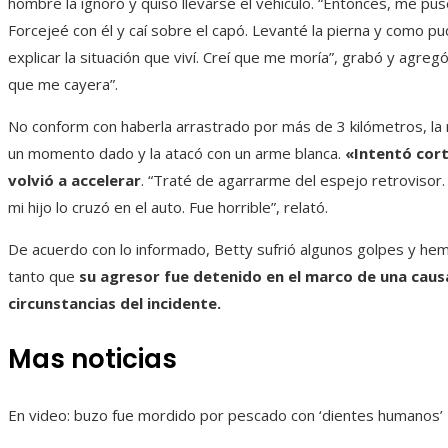
hombre la ignoró y quiso llevarse el vehículo. “Entonces, me puse 
Forcejeé con él y caí sobre el capó. Levanté la pierna y como pu
explicar la situación que viví. Creí que me moría”, grabó y agregó
que me cayera”.
No conform con haberla arrastrado por más de 3 kilómetros, la
un momento dado y la atacó con un arme blanca.
«Intentó cort
volvió a accelerar
. “Traté de agarrarme del espejo retrovisor.
mi hijo lo cruzó en el auto. Fue horrible”, relató.
De acuerdo con lo informado, Betty sufrió algunos golpes y he
tanto que
su agresor fue detenido en el marco de una causa
circunstancias del incidente.
Mas noticias
En video: buzo fue mordido por pescado con ‘dientes humanos’