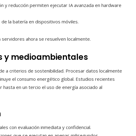
ón y reducción permiten ejecutar IA avanzada en hardware
n de la batería en dispositivos móviles.
n servidores ahora se resuelven localmente.
s y medioambientales
de a criterios de sostenibilidad. Procesar datos localmente
minuye el consumo energético global. Estudios recientes
r hasta en un tercio el uso de energía asociado al
n
les con evaluación inmediata y confidencial.
isiones que se ejecutan en apenas milisegundos.