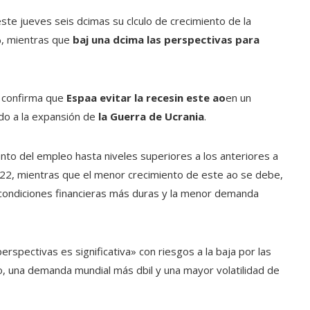
te jueves seis dcimas su clculo de crecimiento de la
%, mientras que
baj una dcima las perspectivas para
y confirma que
Espaa evitar la recesin este ao
en un
do a la expansión de
la Guerra de Ucrania
.
nto del empleo hasta niveles superiores a los anteriores a
022, mientras que el menor crecimiento de este ao se debe,
s condiciones financieras más duras y la menor demanda
rspectivas es significativa» con riesgos a la baja por las
o, una demanda mundial más dbil y una mayor volatilidad de