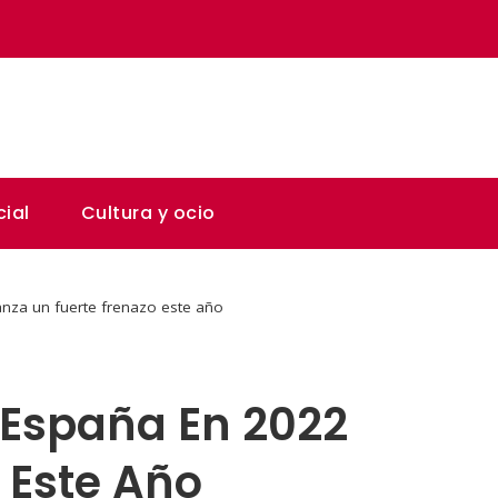
ial
Cultura y ocio
anza un fuerte frenazo este año
e España En 2022
 Este Año