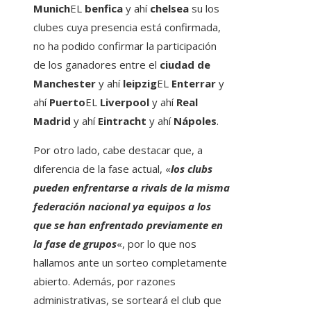
Munich
EL
benfica
y ahí
chelsea
su los
clubes cuya presencia está confirmada,
no ha podido confirmar la participación
de los ganadores entre el
ciudad de
Manchester
y ahí
leipzig
EL
Enterrar
y
ahí
Puerto
EL
Liverpool
y ahí
Real
Madrid
y ahí
Eintracht
y ahí
Nápoles
.
Por otro lado, cabe destacar que, a
diferencia de la fase actual, «
los clubs
pueden enfrentarse a rivals de la misma
federación nacional ya equipos a los
que se han enfrentado previamente en
la fase de grupos
«, por lo que nos
hallamos ante un sorteo completamente
abierto. Además, por razones
administrativas, se sorteará el club que