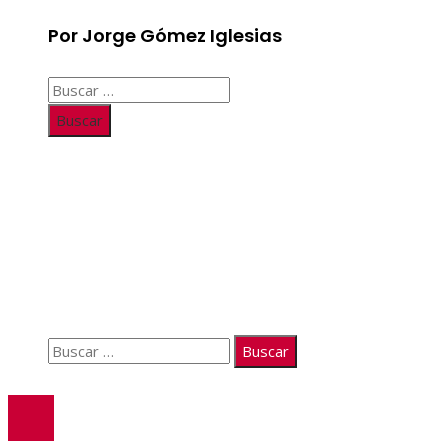
Por Jorge Gómez Iglesias
Buscar:
Información
Quiénes somos
Políticas de Privacidad
Contacto
Buscar:
© 2026. Todos los derechos reservados.