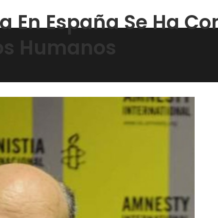
ca En España Se Ha Co
hos Humanos