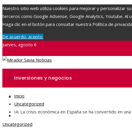
Nuestro sitio web utiliza cookies para mejorar y personalizar su
terceros como Google Adsense, Google Analytics, Youtube. Al uti
Haga clic en el botón para consultar nuestra Política de privacid
De acuerdo, acepto.
jueves, agosto 6
Inversiones y negocios
Inicio
Ciencia y tecnología
Uncategorized
IA: La crisis económica en España se ha convertido en un
Responsabilidad social
Uncategorized