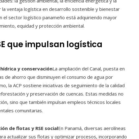
es: la gestión ambiental, la eficiencia energética y la
la ventaja logística en desarrollo sostenible y bienestar
 en el sector logístico panameño está adquiriendo mayor
iento, equidad y protección ambiental.
 que impulsan logística
 hídrica y conservación
La ampliación del Canal, puesta en
cas de ahorro que disminuyen el consumo de agua por
mo, la ACP sostiene iniciativas de seguimiento de la calidad
reforestación y preservación de cuencas. Estas medidas no
ión, sino que también impulsan empleos técnicos locales
entales comunitarias.
ón de flotas y RSE social
En Panamá, diversas aerolíneas
ara actualizar sus flotas y optimizar procesos, incorporando