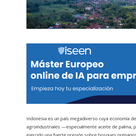
Indonesia es un país megadiverso cuya economía d
agroindustriales —especialmente aceite de palma, 
ejercido una fuerte presión sobre bosques primario