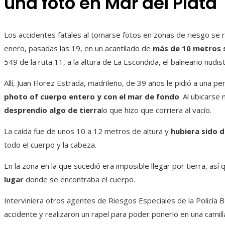
una foto en Mar del Plata
Los accidentes fatales al tomarse fotos en zonas de riesgo se r
enero, pasadas las 19, en un acantilado de
más de 10 metros s
549 de la ruta 11, a la altura de La Escondida, el balneario nudis
Allí, Juan Florez Estrada, madrileño, de 39 años le pidió a una 
photo of cuerpo entero y con el mar de fondo
. Al ubicarse
desprendio algo de tierra
lo que hizo que corriera al vacío.
La caída fue de unos 10 a 12 metros de altura y
hubiera sido 
todo el cuerpo y la cabeza.
En la zona en la que sucedió era imposible llegar por tierra, así
lugar
donde se encontraba el cuerpo.
Interviniera otros agentes de Riesgos Especiales de la Policía 
accidente y realizaron un rapel para poder ponerlo en una camilla