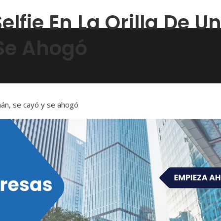
lfie En La Orilla De Un
Se Ahogó