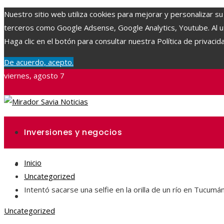
Nuestro sitio web utiliza cookies para mejorar y personalizar su
terceros como Google Adsense, Google Analytics, Youtube. Al uti
Haga clic en el botón para consultar nuestra Política de privacid
De acuerdo, acepto.
viernes, agosto 7
Inversiones y negocios
Inicio
Ciencia y tecnología
Uncategorized
Intentó sacarse una selfie en la orilla de un río en Tucum
Responsabilidad social
Uncategorized