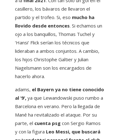
a la
final 2021
. Con tan solo un gol en el
casillero, los bávaros de llevaron el
partido y el trofeo. Si, eso
mucho ha
llovido desde entonces
. Si echamos un
ojo a los banquillos, Thomas Tuchel y
‘Hansi’ Flick serían los técnicos que
lideraban a ambos conjuntos. A cambio,
los hijos Christophe Galtier y Julian
Nagelsmann son los encargados de
hacerlo ahora.
adams,
el Bayern ya no tiene conocido
al ‘9’,
ya que Lewandowski puso rumbo a
Barcelona en verano. Pero la llegada de
Mané ha revitalizado el ataque. Por su
parte, el
cuenta psg
con Sergio Ramos
y con la figura
Leo Messi, que buscará