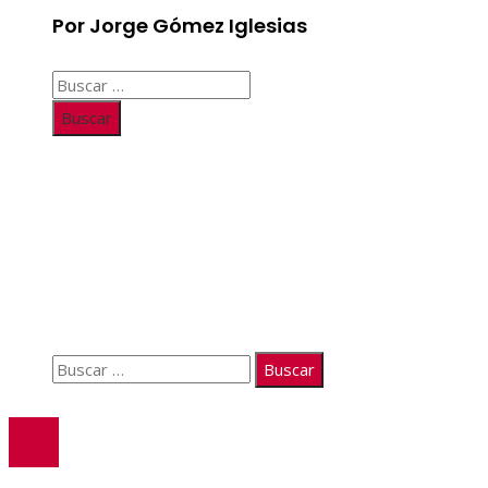
Por Jorge Gómez Iglesias
Buscar:
Información
Quiénes somos
Políticas de Privacidad
Contacto
Buscar:
© 2026. Todos los derechos reservados.