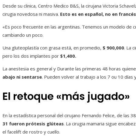
Desde su clinica, Centro Medico B&S, la cirujana Victoria Schav
cirugia novedosa ni masiva.
Esto es en español, no en francés
«Es poco frecuente en las argentinas. Tenemos un modelo de 
cambiando un poco.
Una gluteoplastía con grasa está, en promedio,
$ 900,000
. La 
pero los dos implantes por
$1,400.
La anestesia es general y Durante las primeras 48 horas quiene
abajo ni sentarse
. Pueden volver al trabajo a los 7 ou 10 días
El retoque «más jugado»
En la estadística personal del cirujano Fernando Felice, de las 
31 fueron prótesis glúteas
. La cirugia mamaria sigue encabez
el facelift de rostro y cuello.