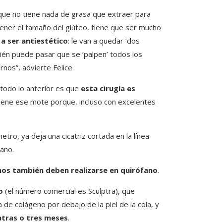
que no tiene nada de grasa que extraer para
tener el tamaño del glúteo, tiene que ser mucho
 a ser antiestético
: le van a quedar ‘dos ​​
ién puede pasar que se ‘palpen’ todos los
rnos”, advierte Felice.
 todo lo anterior es que
esta cirugía es
tiene ese mote porque, incluso con excelentes
metro, ya deja una cicatriz cortada en la línea
iano.
enos también deben realizarse en quirófano
.
o
(el número comercial es Sculptra), que
 de colágeno por debajo de la piel de la cola, y
atras o tres meses
.