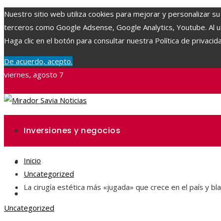
Nuestro sitio web utiliza cookies para mejorar y personalizar su
terceros como Google Adsense, Google Analytics, Youtube. Al uti
Haga clic en el botón para consultar nuestra Política de privacid
De acuerdo, acepto.
viernes, agosto 7
Inversiones y negocios
Inicio
Ciencia y tecnología
Uncategorized
La cirugía estética más «jugada» que crece en el país y b
Responsabilidad social
Uncategorized