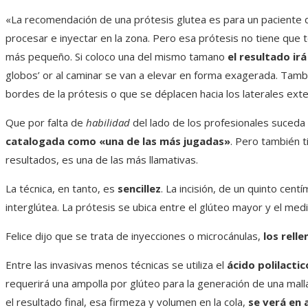
«La recomendación de una prótesis glutea es para un paciente 
procesar e inyectar en la zona. Pero esa prótesis no tiene que 
más pequeño. Si coloco una del mismo tamano
el resultado irá
globos’ or al caminar se van a elevar en forma exagerada. Tamb
bordes de la prótesis o que se déplacen hacia los laterales exte
Que por falta de
habilidad
del lado de los profesionales suceda
catalogada como «una de las más jugadas»
. Pero también 
resultados, es una de las más llamativas.
La técnica, en tanto, es
sencillez
. La incisión, de un quinto centí
interglútea. La prótesis se ubica entre el glúteo mayor y el med
Felice dijo que se trata de inyecciones o microcánulas,
los rell
Entre las invasivas menos técnicas se utiliza el
ácido polilactic
requerirá una ampolla por glúteo para la generación de una malla
el resultado final, esa firmeza y volumen en la cola,
se verá en 