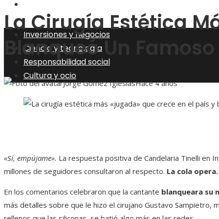
Cultura y ocio
La Cirugía Estética M
Inversiones y negocios
Blanqueó Un Famoso
Ciencia y tecnología
Responsabilidad social
Cultura y ocio
Jorge Gómez Iglesias
Hace 4 años
«Sí, empújame».
La respuesta positiva de Candelaria Tinelli en
millones de seguidores consultaron al respecto.
La cola opera.
En los comentarios celebraron que la cantante
blanqueara su n
más detalles sobre que le hizo el cirujano Gustavo Sampietro, m
rellenos que las siliconas, se batió algo más en las redes.