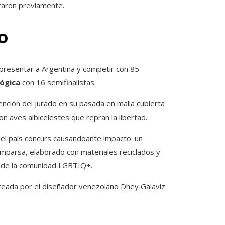
izaron previamente.
o
epresentar a Argentina y competir con 85
lógica
con 16 semifinalistas.
tención del jurado en su pasada en malla cubierta
n aves albicelestes que repran la libertad.
 del país concurs causandoante impacto: un
omparsa, elaborado con materiales reciclados y
s de la comunidad LGBTIQ+.
 creada por el diseñador venezolano Dhey Galaviz