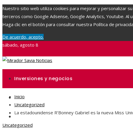
Nuestro sitio web utiliza cookies para mejorar y personalizar su
terceros como Google Adsense, Google Analytics, Youtube. Al uti
Haga clic en el botón para consultar nuestra Política de privacid
De acuerdo, acepto.
sábado, agosto 8
Inversiones y negocios
Inicio
Ciencia y tecnología
Uncategorized
La estadounidense R’Bonney Gabriel es la nueva Miss Uni
Responsabilidad social
Uncategorized