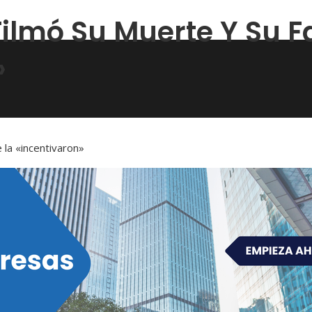
ilmó Su Muerte Y Su F
»