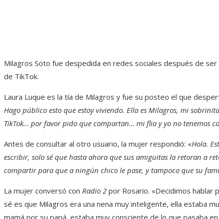
Milagros Soto fue despedida en redes sociales después de ser h
de TikTok.
Laura Luque es la tía de Milagros y fue su posteo el que despertó
Hago público esto que estoy viviendo. Ella es Milagros, mi sobrini
TikTok… por favor pido que compartan… mi flia y yo no tenemos c
Antes de consultar al otro usuario, la mujer respondió: «
Hola. Es
escribir, solo sé que hasta ahora que sus amiguitas la retoran a re
compartir para que a ningún chico le pase, y tampoco que su fami
La mujer conversó con
Radio 2
por Rosario. «Decidimos hablar p
sé es que Milagros era una nena muy inteligente, ella estaba mu
mamá por su papá, estaba muy consciente de lo que pasaba en 