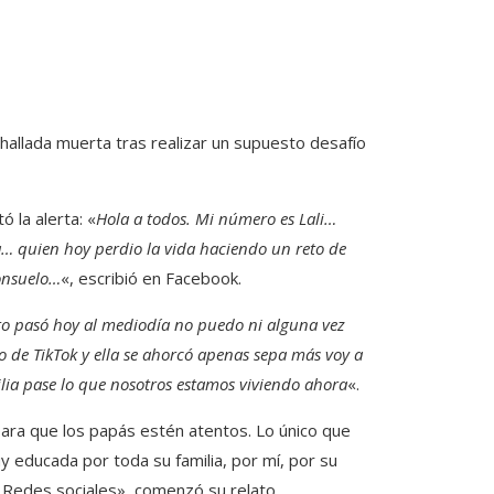
allada muerta tras realizar un supuesto desafío
 la alerta: «
Hola a todos. Mi número es Lali…
ta… quien hoy perdio la vida haciendo un reto de
onsuelo…
«, escribió en Facebook.
to pasó hoy al mediodía no puedo ni alguna vez
to de TikTok y ella se ahorcó apenas sepa más voy a
lia pase lo que nosotros estamos viviendo ahora
«.
ara que los papás estén atentos. Lo único que
y educada por toda su familia, por mí, por su
Redes sociales», comenzó su relato.