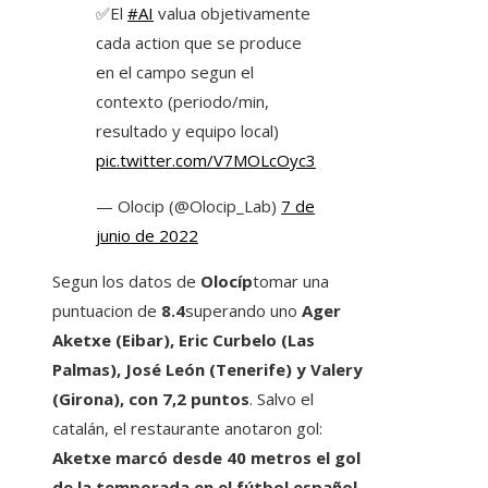
✅El
#AI
valua objetivamente
cada action que se produce
en el campo segun el
contexto (periodo/min,
resultado y equipo local)
pic.twitter.com/V7MOLcOyc3
— Olocip (@Olocip_Lab)
7 de
junio de 2022
Segun los datos de
Olocíp
tomar una
puntuacion de
8.4
superando uno
Ager
Aketxe (Eibar), Eric Curbelo (Las
Palmas), José León (Tenerife) y Valery
(Girona), con 7,2 puntos
. Salvo el
catalán, el restaurante anotaron gol:
Aketxe marcó desde 40 metros el gol
de la temporada en el fútbol español