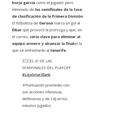
borja garcia
como el jugador pero
eliminado de
las semifinales de la fase
de clasificación de la Primera División
.
El futbolista de
Gerona
marco un gol al
Éibar
que provocó la prórroga y que, en
el correo,
seria clave para eliminar al
equipo armero y alcanzar la final
en la
que se enfrentarán al
tenerife
.
🇪🇸EL XI DE LAS
SEMIFINALES DEL PLAYOFF
#LigaSmartBank
✳️Puntuación promedio con
sus acciones ofensivas,
defensivas y de CdJ en los
minutos jugados