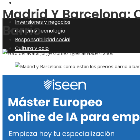
Cultura y ocio
Madrid Y Barcelona: 
Inversiones y negocios
Barrio
Ciencia y tecnología
Responsabilidad social
Cultura y ocio
Jorge Gómez Iglesias
Hace 4 años