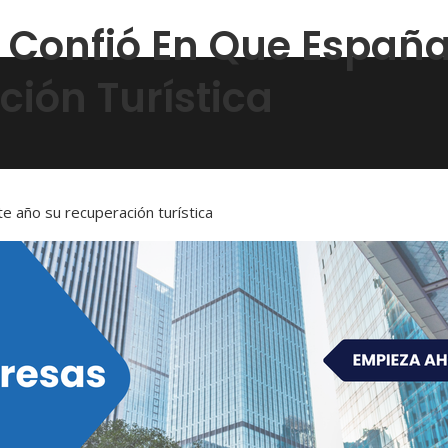
) Confió En Que Españ
ción Turística