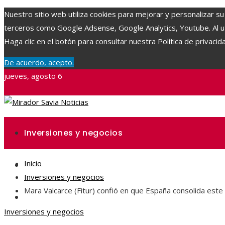
Nuestro sitio web utiliza cookies para mejorar y personalizar su
terceros como Google Adsense, Google Analytics, Youtube. Al uti
Haga clic en el botón para consultar nuestra Política de privacid
De acuerdo, acepto.
jueves, agosto 6
Inversiones y negocios
Inicio
Ciencia y tecnología
Inversiones y negocios
Mara Valcarce (Fitur) confió en que España consolida este 
Responsabilidad social
Inversiones y negocios