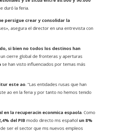
esionales y se sitúa entre 80.000 y 90.000
 duró la feria.
e persigue crear y consolidar la
s», asegura el director en una entrevista con
do, si bien no todos los destinos han
 un cierre global de fronteras y aperturas
a
se han visto influenciados por temas más
itur este ao
. “Las entidades rusas que han
ste ao en la feria y por tanto no hemos tenido
al en la recuperacin econmica espaola
. Como
2,4% del PIB
modo directo ms español
un 8%
de ser el sector que ms nuevos empleos