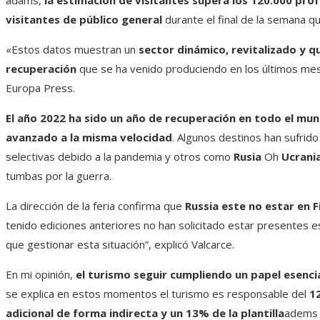
adams,
la estimación de visitantes supera los 120.000 prof
visitantes de público general
durante el final de la semana que
«Estos datos muestran un
sector dinámico, revitalizado y qu
recuperación
que se ha venido produciendo en los últimos mese
Europa Press.
El año 2022 ha sido un año de recuperación en todo el mun
avanzado a la misma velocidad
. Algunos destinos han sufrido
selectivas debido a la pandemia y otros como
Rusia
Oh
Ucrani
tumbas por la guerra.
La dirección de la feria confirma que
Russia este no estar en F
tenido ediciones anteriores no han solicitado estar presentes e
que gestionar esta situación”, explicó Valcarce.
En mi opinión,
el turismo seguir cumpliendo un papel esenci
se explica en estos momentos el turismo es responsable del
1
adicional de forma indirecta y un 13% de la plantilla
adems 