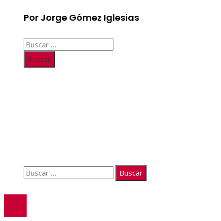
Por Jorge Gómez Iglesias
Buscar:
Información
Quiénes somos
Políticas de Privacidad
Contacto
Buscar:
© 2026. Todos los derechos reservados.