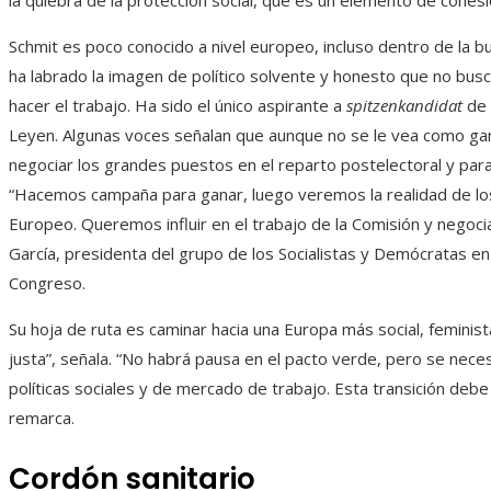
la quiebra de la protección social, que es un elemento de cohesi
Schmit es poco conocido a nivel europeo, incluso dentro de la bu
ha labrado la imagen de político solvente y honesto que no bu
hacer el trabajo. Ha sido el único aspirante a
spitzenkandidat
de 
Leyen. Algunas voces señalan que aunque no se le vea como gan
negociar los grandes puestos en el reparto postelectoral y para
“Hacemos campaña para ganar, luego veremos la realidad de lo
Europeo. Queremos influir en el trabajo de la Comisión y negociar 
García, presidenta del grupo de los Socialistas y Demócratas e
Congreso.
Su hoja de ruta es caminar hacia una Europa más social, feminist
justa”, señala. “No habrá pausa en el pacto verde, pero se nece
políticas sociales y de mercado de trabajo. Esta transición debe 
remarca.
Cordón sanitario