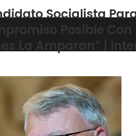
ndidato Socialista Par
mpromiso Posible Con 
es La Amparan” | Inte
s