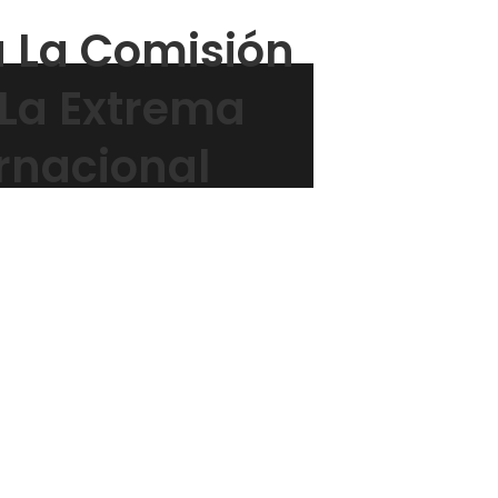
a La Comisión
La Extrema
rnacional