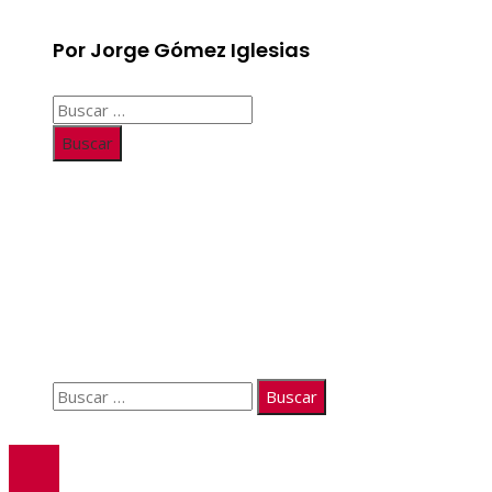
Por Jorge Gómez Iglesias
Buscar:
Información
Quiénes somos
Políticas de Privacidad
Contacto
Buscar:
© 2026. Todos los derechos reservados.