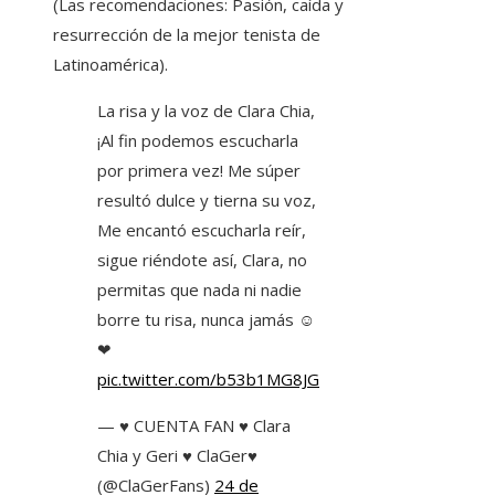
(Las recomendaciones: Pasión, caída y
resurrección de la mejor tenista de
Latinoamérica).
La risa y la voz de Clara Chia,
¡Al fin podemos escucharla
por primera vez! Me súper
resultó dulce y tierna su voz,
Me encantó escucharla reír,
sigue riéndote así, Clara, no
permitas que nada ni nadie
borre tu risa, nunca jamás ☺
❤
pic.twitter.com/b53b1MG8JG
— ♥ CUENTA FAN ♥ Clara
Chia y Geri ♥ ClaGer♥
(@ClaGerFans)
24 de