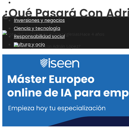
Cultura y ocio
¿Qué Pasará Con Adr
Inversiones y negocios
Ciencia y tecnología
Jorge Gómez Iglesias
Hace 4 años
Responsabilidad social
Cultura y ocio