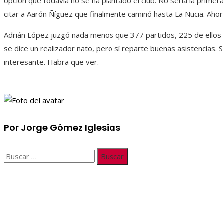
opción que todavía no se ha plantado el club. No sería la prime
citar a Aarón Ñíguez que finalmente caminó hasta La Nucia. Ahor
Adrián López juzgó nada menos que 377 partidos, 225 de ellos 
se dice un realizador nato, pero sí reparte buenas asistencias. 
interesante. Habra que ver.
Por Jorge Gómez Iglesias
Buscar:
Información
Quiénes somos