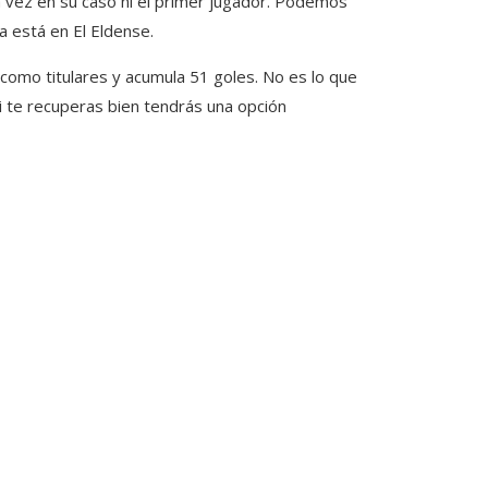
ra vez en su caso ni el primer jugador. Podemos
a está en El Eldense.
como titulares y acumula 51 goles. No es lo que
Si te recuperas bien tendrás una opción