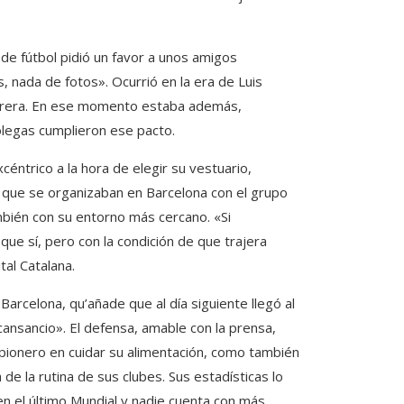
r de fútbol pidió un favor a unos amigos
 nada de fotos». Ocurrió en la era de Luis
carrera. En ese momento estaba además,
olegas cumplieron ese pacto.
céntrico a la hora de elegir su vestuario,
​​​​que se organizaban en Barcelona con el grupo
mbién con su entorno más cercano. «Si
que sí, pero con la condición de que trajera
al Catalana.
arcelona, ​​​​qu’añade que al día siguiente llegó al
ansancio». El defensa, amable con la prensa,
 pionero en cuidar su alimentación, como también
 de la rutina de sus clubes. Sus estadísticas lo
en el último Mundial y nadie cuenta con más