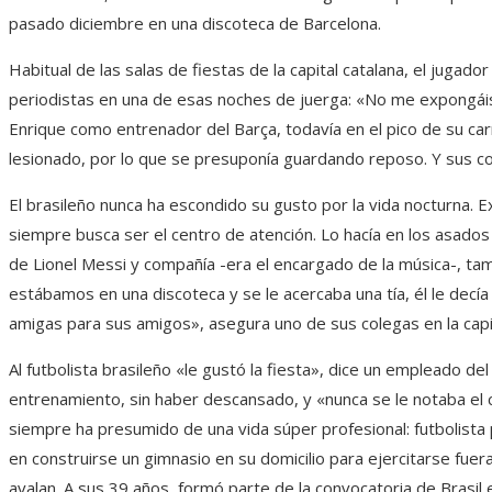
pasado diciembre en una discoteca de Barcelona.
Habitual de las salas de fiestas de la capital catalana, el jugado
periodistas en una de esas noches de juerga: «No me expongáis,
Enrique como entrenador del Barça, todavía en el pico de su 
lesionado, por lo que se presuponía guardando reposo. Y sus c
El brasileño nunca ha escondido su gusto por la vida nocturna. Ex
siempre busca ser el centro de atención. Lo hacía en los asados 
de Lionel Messi y compañía -era el encargado de la música-, ta
estábamos en una discoteca y se le acercaba una tía, él le decía 
amigas para sus amigos», asegura uno de sus colegas en la capit
Al futbolista brasileño «le gustó la fiesta», dice un empleado del B
entrenamiento, sin haber descansado, y «nunca se le notaba el c
siempre ha presumido de una vida súper profesional: futbolista
en construirse un gimnasio en su domicilio para ejercitarse fuera
avalan. A sus 39 años, formó parte de la convocatoria de Brasil 