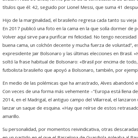
títulos que él: 42, seguido por Lionel Messi, que suma 41 desp
Hijo de la marginalidad, el brasileño regresa cada tanto su vieja
En 2017 publicó una foto en la cama en la que solía dormer de p
Volver aquí sirve para purificar mi felicidad. No tengo necesidad
buena cama, un colchón decente y mucha fuerza de voluntad”, es
expresidente Jair Bolsonaro y las últimas elecciones en Brasil.
soltó la frase habitual de Bolsonaro: «Brasil por encima de todo
futbolista brasileño que apoyó a Bolsonaro, también, por ejemp
En medio de las polémicas que ha arrastrado, Alves abandonó en
Con veces de una forma más vehemente –“Europa está llena de ra
2014, en el Madrigal, el antiguo campo del Villarreal, el lanzaron
lanzar un saque de esquina. «Hay que reírse de estos retrasado
amarillo.
Su personalidad, por momentos reivindicativa, otras descaradas
en un partido en el que el Barcelona de Guardiola goleaba al Ra