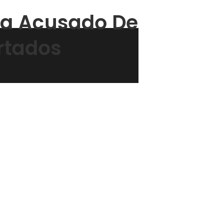
ona Acusado De
rtados