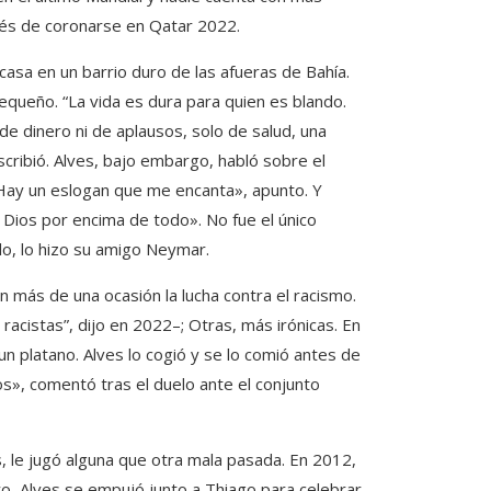
ués de coronarse en Qatar 2022.
 casa en un barrio duro de las afueras de Bahía.
equeño. “La vida es dura para quien es blando.
 de dinero ni de aplausos, solo de salud, una
cribió. Alves, bajo embargo, habló sobre el
 «Hay un eslogan que me encanta», apunto. Y
, Dios por encima de todo». No fue el único
lo, lo hizo su amigo Neymar.
 más de una ocasión la lucha contra el racismo.
cistas”, dijo en 2022–; Otras, más irónicas. En
 un platano. Alves lo cogió y se lo comió antes de
s», comentó tras el duelo ante el conjunto
, le jugó alguna que otra mala pasada. En 2012,
yo, Alves se empujó junto a Thiago para celebrar