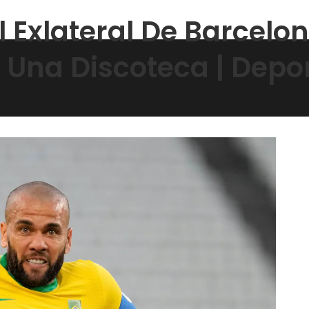
El Exlateral De Barcel
n Una Discoteca | Depo