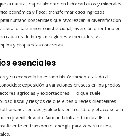
queza natural, especialmente en hidrocarburos y minerales,
ca económica y fiscal; transformar esos ingresos
apital humano sostenibles que favorezcan la diversificación
ales, fortalecimiento institucional, inversión prioritaria en
ura capaces de integrar regiones y mercados, y a
jemplos y propuestas concretas.
os esenciales
tes y su economía ha estado históricamente atada al
onocidos: exposición a variaciones bruscas en los precios,
 sectores agrícolas y exportadores —lo que suele
idad fiscal y riesgos de que élites o redes clientelares
tal humano, con desigualdades en la calidad y el acceso a la
pleo juvenil elevado. Aunque la infraestructura física
nsuficiente en transporte, energía para zonas rurales,
ales.