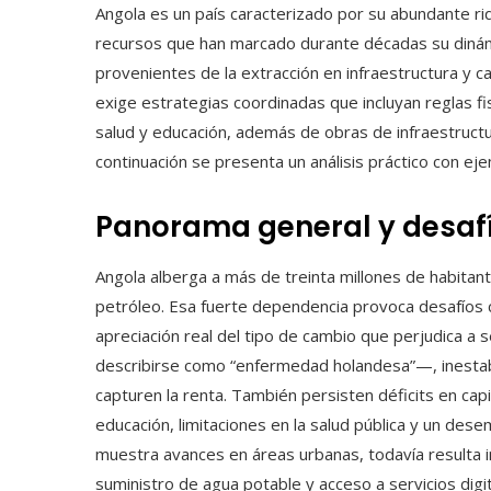
Angola es un país caracterizado por su abundante ri
recursos que han marcado durante décadas su dinámi
provenientes de la extracción en infraestructura y c
exige estrategias coordinadas que incluyan reglas fisc
salud y educación, además de obras de infraestruct
continuación se presenta un análisis práctico con e
Panorama general y desafí
Angola alberga a más de treinta millones de habitan
petróleo. Esa fuerte dependencia provoca desafíos c
apreciación real del tipo de cambio que perjudica a
describirse como “enfermedad holandesa”—, inestabil
capturen la renta. También persisten déficits en capi
educación, limitaciones en la salud pública y un desem
muestra avances en áreas urbanas, todavía resulta i
suministro de agua potable y acceso a servicios digit