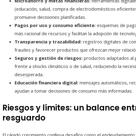
Microahorro y metas financieras:
herramientas digitale
(educación, salud, compra de electrodomésticos eficiente
promueve decisiones planificadas.
Pagos por uso y consumo eficiente:
esquemas de pago p
más racional de recursos y facilitan la adopción de tecnol
Transparencia y trazabilidad:
registros digitales de co
fraudes y favorecer productos que ofrezcan mejor relación
Seguros y gestión de riesgos:
productos adaptados al 
frente a shocks climáticos o de salud, reduciendo la nece
desesperada.
Educación financiera digital:
mensajes automáticos, reco
ayudan a tomar decisiones de consumo más informadas.
Riesgos y límites: un balance entre
resguardo
El rápido crecimiento conlleva desafíos como el endeudamiento