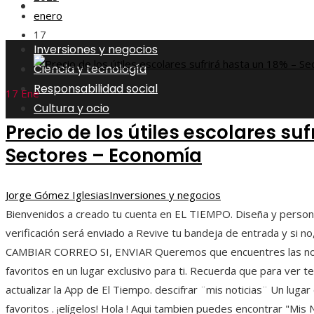
Cultura y ocio
enero
17
Inversiones y negocios
Ciencia y tecnología
Responsabilidad social
17
Ene
Cultura y ocio
Precio de los útiles escolares suf
Sectores – Economía
Jorge Gómez Iglesias
Inversiones y negocios
Bienvenidos a creado tu cuenta en EL TIEMPO. Diseña y personali
verificación será enviado a Revive tu bandeja de entrada y si n
CAMBIAR CORREO SI, ENVIAR Queremos que encuentres las noti
favoritos en un lugar exclusivo para ti. Recuerda que para ver 
actualizar la App de El Tiempo. descifrar ¨mis noticias¨ Un lug
favoritos . ¡elígelos! Hola ! Aqui tambien puedes encontrar "Mis N